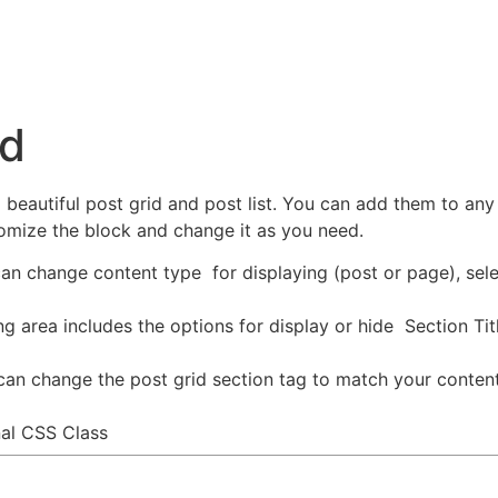
SOBRE CDC
SERVICIOS
OPERAN EN CDC
CONTACTO
id
 beautiful post grid and post list. You can add them to any
tomize the block and change it as you need.
an change content type for displaying (post or page), sel
ing area includes the options for display or hide Section Ti
an change the post grid section tag to match your content 
nal CSS Class