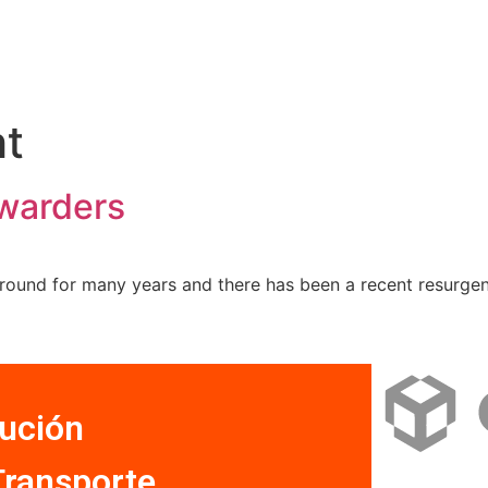
SOBRE CDC
SERVICIOS
OPERAN EN CDC
CONTACTO
ht
rwarders
 around for many years and there has been a recent resurg
bución
Transporte